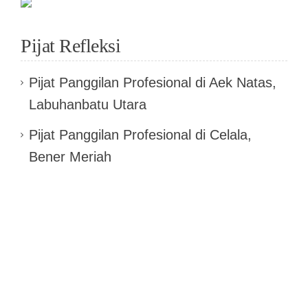
Pijat Refleksi
Pijat Panggilan Profesional di Aek Natas,
Labuhanbatu Utara
Pijat Panggilan Profesional di Celala,
Bener Meriah
Pijat Panggilan Profesional di Banggai
Laut
Pijat Panggilan Profesional di Sijama
Polang, Humbang Hasundutan
Pijat Panggilan Profesional di Mimika