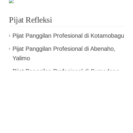
Pijat Refleksi
Pijat Panggilan Profesional di Kotamobagu
Pijat Panggilan Profesional di Abenaho,
Yalimo
Pijat Panggilan Profesional di Sumedang
Utara, Sumedang
Pijat Panggilan Profesional di Kepil,
Wonosobo
Pijat Panggilan Profesional di Ulu Manna,
Bengkulu Selatan