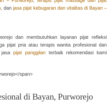
an – Purworejo
,
terapis pijat massage dan pijat
o
, dan
jasa pijat kebugaran dan vitalitas di
Bayan –
orejo
dan membutuhkan layanan pijat refleksi
a pijat pria atau terapis wanita profesional dan
i jasa
pijat panggilan
terbaik rekomendasi kami
esional di Bayan, Purworejo