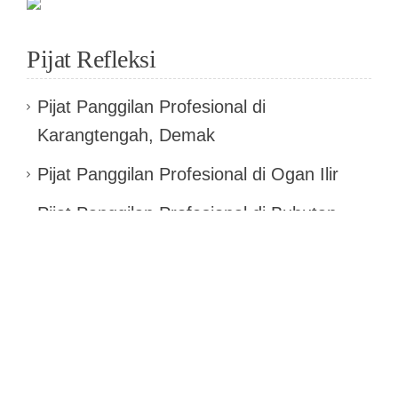
Pijat Refleksi
Pijat Panggilan Profesional di
Karangtengah, Demak
Pijat Panggilan Profesional di Ogan Ilir
Pijat Panggilan Profesional di Bubutan,
Surabaya
Pijat Panggilan Profesional di Ngadirojo,
Pacitan
Pijat Panggilan Profesional di Sidoharjo,
Wonogiri